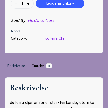
doTerra
-
+
Legg i handlekurv
-
Kronechakra
Sold By:
Heidis Univers
-
Rosemary
SPECS
quantity
Category:
doTerra Oljer
Beskrivelse
Omtaler
0
Beskrivelse
doTerra oljer er rene, sterktvirkende, eteriske