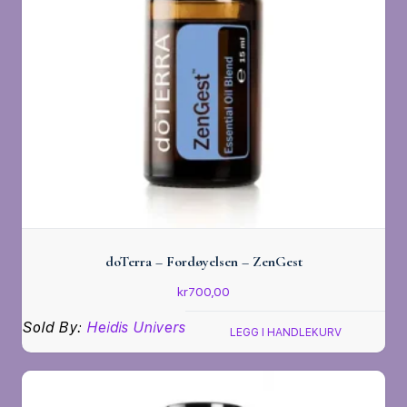
doTerra – Fordøyelsen – ZenGest
kr
700,00
Sold By:
Heidis Univers
LEGG I HANDLEKURV