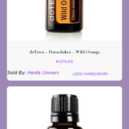
doTerra – Harachakra – Wild Orange
kr
275,00
Sold By:
Heidis Univers
LEGG I HANDLEKURV