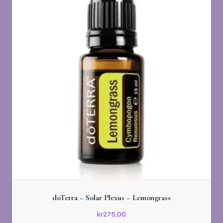
doTerra – Solar Plexus – Lemongrass
kr
275,00